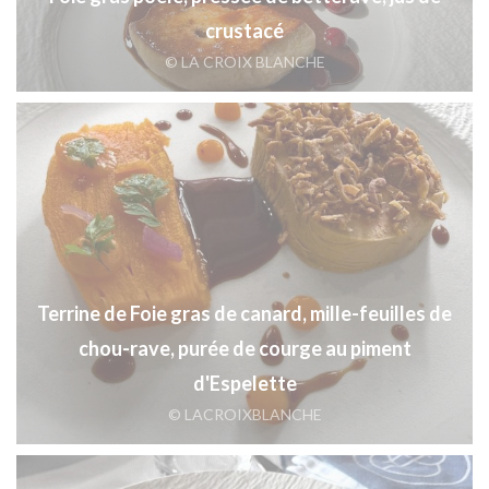
crustacé
© LA CROIX BLANCHE
Terrine de Foie gras de canard, mille-feuilles de
chou-rave, purée de courge au piment
d'Espelette
© LACROIXBLANCHE