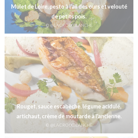
Mulet de Loire, pesto à l'ail des ours et velouté
de petits pois.
© @LACROIXBLANCHE
Rouget, sauce escabèche, légume acidulé,
artichaut, crème de moutarde à l'ancienne.
© @LACROIXBLANCHE