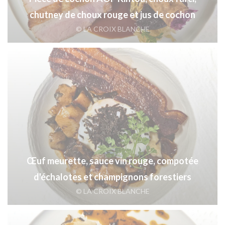
chutney de choux rouge et jus de cochon
© LA CROIX BLANCHE
Œuf meurette, sauce vin rouge, compotée
d'échalotes et champignons forestiers
© LA CROIX BLANCHE