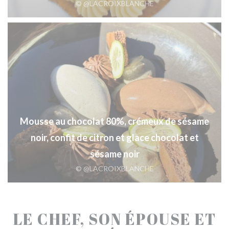
© @LACROIXBLANCHE
Mousse au chocolat 80%, crémeux de sésame
noir, confit de citron et glace chocolat et
sésame noir
© @LACROIXBLANCHE
LE CHEF, SON ÉPOUSE ET