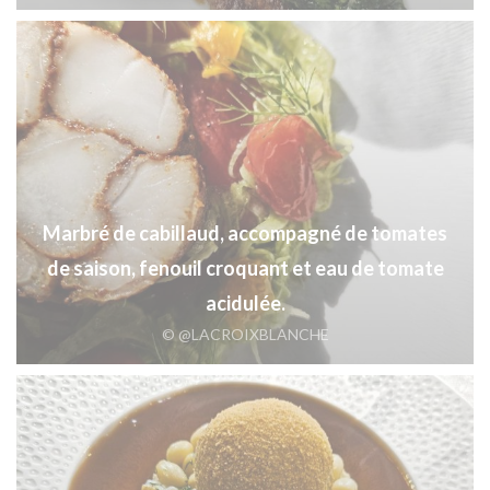
Marbré de cabillaud, accompagné de tomates
de saison, fenouil croquant et eau de tomate
acidulée.
© @LACROIXBLANCHE