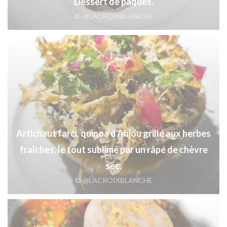
Dessert de pâques.
© @LACROIXBLANCHE
Artichaut farci, quinoa d'Anjou grillé aux herbes
fraîches, le tout sublimé par un râpé de chèvre
sec.
© @LACROIXBLANCHE