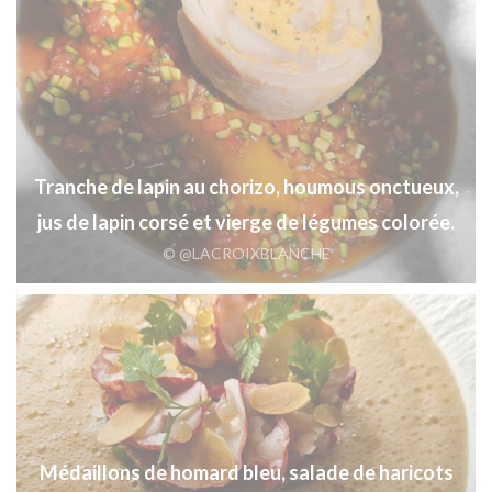
Tranche de lapin au chorizo, houmous onctueux,
jus de lapin corsé et vierge de légumes colorée.
© @LACROIXBLANCHE
Médaillons de homard bleu, salade de haricots