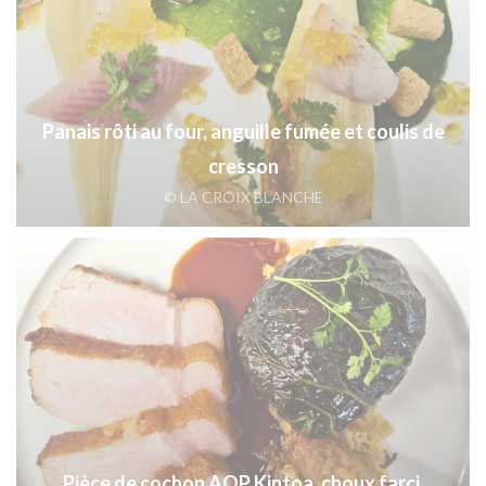
Panais rôti au four, anguille fumée et coulis de
cresson
© LA CROIX BLANCHE
Pièce de cochon AOP Kintoa, choux farci,