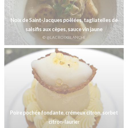
Noix de Saint-Jacques poêlées, tagliatelles de
salsifis aux cèpes, sauce vin jaune
© @LACROIXBLANCHE
Poire pochée fondante, crémeux citron, sorbet
citron-laurier