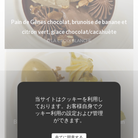
Pain de Gênes chocolat, brunoise de banane et
citron vert, glace chocolat/cacahuète
© LA CROIX BLANCHE
当サイトはクッキーを利用し
ております。お客様自身でク
ッキー利用の設定および管理
ができます。
Biscuit citron vert, son crémeux acidulé et un
sorbet passion.
全てに同意する