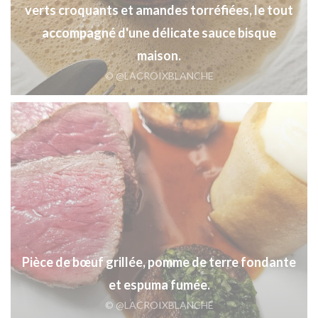
verts croquants et amandes torréfiées, le tout
accompagné d'une délicate sauce bisque
maison.
© @LACROIXBLANCHE
Pièce de bœuf grillée, pomme de terre fondante
et espuma fumée.
© @LACROIXBLANCHE