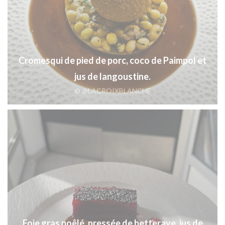
Cromesqui de pied de porc, coco de Paimpol et
jus de langoustine.
© @LACROIXBLANCHE
Foie gras poêlé, pressée de betterave, jus de