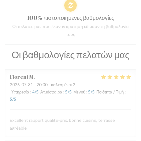
100% πιστοποιημένες βαθμολογίες
Οι πελάτες μας που έκαναν κράτηση έδωσαν τη βαθμολογία
τους
Οι βαθμολογίες πελατών μας
Florent
M
2026-07-31
- 20:00 - καλεσμένοι 2
Υπηρεσία
:
4
/5
Ατμόσφαιρα
:
5
/5
Μενού
:
5
/5
Ποιότητα / Τιμή
:
5
/5
Excellent rapport qualité-prix, bonne cuisine, terrasse
agréable