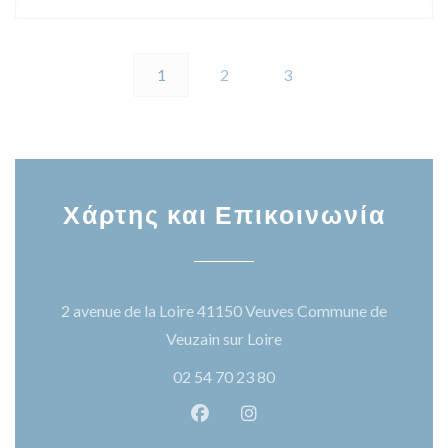
1
2
3
Χάρτης και Επικοινωνία
2 avenue de la Loire 41150 Veuves Commune de
((ανοίγει σε νέο παράθυ
Veuzain sur Loire
02 54 70 23 80
Facebook ((ανοίγει σε νέο παρά
Instagram ((ανοίγει σε νέ