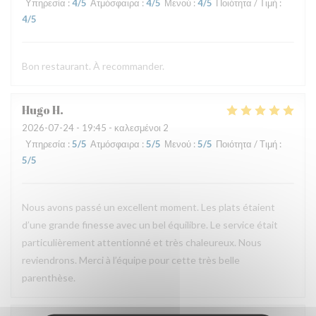
Υπηρεσία
:
4
/5
Ατμόσφαιρα
:
4
/5
Μενού
:
4
/5
Ποιότητα / Τιμή
:
4
/5
Bon restaurant. À recommander.
Hugo
H
2026-07-24
- 19:45 - καλεσμένοι 2
Υπηρεσία
:
5
/5
Ατμόσφαιρα
:
5
/5
Μενού
:
5
/5
Ποιότητα / Τιμή
:
5
/5
Nous avons passé un excellent moment. Les plats étaient
d’une grande finesse avec un bel équilibre. Le service était
particulièrement attentionné et très chaleureux. Nous
reviendrons. Merci à l’équipe pour cette très belle
parenthèse.