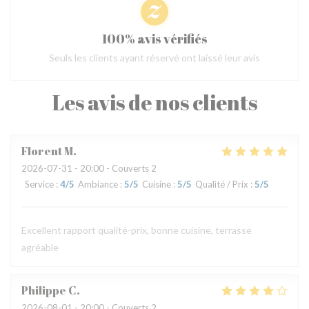
100% avis vérifiés
Seuls les clients ayant réservé ont laissé leur avis
Les avis de nos clients
Florent
M
2026-07-31
- 20:00 - Couverts 2
Service
:
4
/5
Ambiance
:
5
/5
Cuisine
:
5
/5
Qualité / Prix
:
5
/5
Excellent rapport qualité-prix, bonne cuisine, terrasse
agréable
Philippe
C
2026-08-01
- 20:00 - Couverts 2