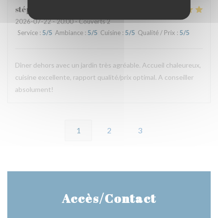
stéphane
D
2026-07-22
- 20:00 - Couverts 2
Service
:
5
/5
Ambiance
:
5
/5
Cuisine
:
5
/5
Qualité / Prix
:
5
/5
Dîner dehors avec un jardin très agréable. Accueil chaleureux,
cuisine excellente, rapport qualité/prix optimal. A conseiller
absolument!
1
2
3
Accès/Contact