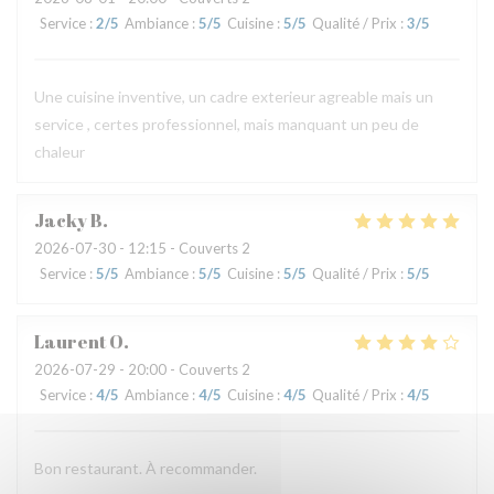
Service
:
2
/5
Ambiance
:
5
/5
Cuisine
:
5
/5
Qualité / Prix
:
3
/5
Une cuisine inventive, un cadre exterieur agreable mais un
service , certes professionnel, mais manquant un peu de
chaleur
Jacky
B
2026-07-30
- 12:15 - Couverts 2
Service
:
5
/5
Ambiance
:
5
/5
Cuisine
:
5
/5
Qualité / Prix
:
5
/5
Laurent
O
2026-07-29
- 20:00 - Couverts 2
Service
:
4
/5
Ambiance
:
4
/5
Cuisine
:
4
/5
Qualité / Prix
:
4
/5
Bon restaurant. À recommander.