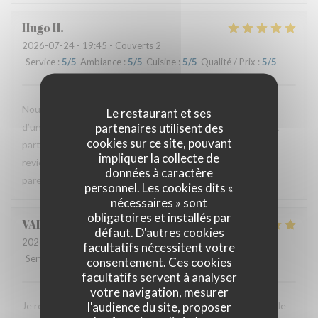
Hugo
H
2026-07-24
- 19:45 - Couverts 2
Service
:
5
/5
Ambiance
:
5
/5
Cuisine
:
5
/5
Qualité / Prix
:
5
/5
Nous avons passé un excellent moment. Les plats étaient
Le restaurant et ses
partenaires utilisent des
d’une grande finesse avec un bel équilibre. Le service était
cookies sur ce site, pouvant
particulièrement attentionné et très chaleureux. Nous
impliquer la collecte de
reviendrons. Merci à l’équipe pour cette très belle
données à caractère
parenthèse.
personnel. Les cookies dits «
nécessaires » sont
obligatoires et installés par
VALERIE
G
défaut. D'autres cookies
2026-07-23
- 20:15 - Couverts 3
facultatifs nécessitent votre
Service
:
5
/5
Ambiance
:
5
/5
Cuisine
:
5
/5
Qualité / Prix
:
5
/5
consentement. Ces cookies
facultatifs servent à analyser
votre navigation, mesurer
l'audience du site, proposer
Je recommande ce restaurant car on y mange très bien et le