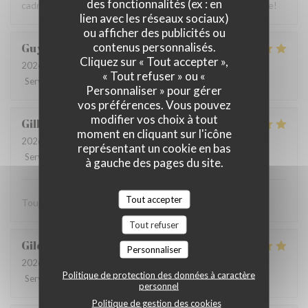
des fonctionnalités (ex : en
cadre champêtre est très agréable, le service irréprochable!
lien avec les réseaux sociaux)
ou afficher des publicités ou
contenus personnalisés.
Guy
M
Cliquez sur « Tout accepter »,
2026-07-23
- 13:00 - Couverts 4
« Tout refuser » ou «
Service
:
5
/5
Ambiance
:
5
/5
Cuisine
:
5
/5
Qualité / Prix
:
5
/5
Personnaliser » pour gérer
vos préférences. Vous pouvez
modifier vos choix à tout
Gilbert
V
moment en cliquant sur l'icône
2026-07-21
- 12:30 - Couverts 2
représentant un cookie en bas
Service
:
5
/5
Ambiance
:
5
/5
Cuisine
:
5
/5
Qualité / Prix
:
5
/5
à gauche des pages du site.
Tout accepter
Toujours excellent, service remarquable
Tout refuser
Gildas
J
Personnaliser
2026-07-22
- 19:30 - Couverts 2
Politique de protection des données à caractère
Service
:
5
/5
Ambiance
:
5
/5
Cuisine
:
5
/5
Qualité / Prix
:
5
/5
personnel
Politique de gestion des cookies