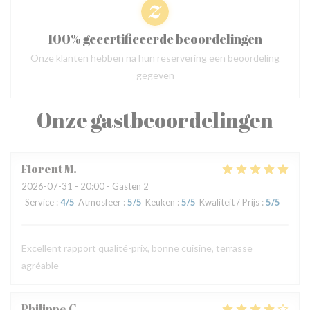
100% gecertificeerde beoordelingen
Onze klanten hebben na hun reservering een beoordeling
gegeven
Onze gastbeoordelingen
Florent
M
2026-07-31
- 20:00 - Gasten 2
Service
:
4
/5
Atmosfeer
:
5
/5
Keuken
:
5
/5
Kwaliteit / Prijs
:
5
/5
Excellent rapport qualité-prix, bonne cuisine, terrasse
agréable
Philippe
C