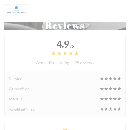
Cookies beheer paneel
Reviews
4.9
/5
Gemiddelde rating —
95 reviews
Service
Atmosfeer
Menu's
Kwaliteit/Prijs