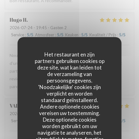
Bon restaurant. À recommander.
Hugo
H
2026-07-24
- 19:45 - Gasten 2
Service
:
5
/5
Atmosfeer
:
5
/5
Keuken
:
5
/5
Kwaliteit / Prijs
:
5
/5
Het restaurant en zijn
Nous avons passé un excellent moment. Les plats étaient
partners gebruiken cookies op
d’une grande finesse avec un bel équilibre. Le service était
deze site, wat kan leiden tot
particulièrement attentionné et très chaleureux. Nous
de verzameling van
reviendrons. Merci à l’équipe pour cette très belle
persoonsgegevens.
'Noodzakelijke' cookies zijn
parenthèse.
verplicht en worden
standaard geïnstalleerd.
VALERIE
G
Andere optionele cookies
vereisen uw toestemming.
2026-07-23
- 20:15 - Gasten 3
Deze optionele cookies
Service
:
5
/5
Atmosfeer
:
5
/5
Keuken
:
5
/5
Kwaliteit / Prijs
:
5
/5
worden gebruikt om uw
navigatie te analyseren, het