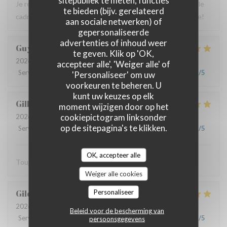
sitepubliek te meten, functies
Je recommande ce restaurant car on y mange très bien et le
te bieden (bijv. gerelateerd
cadre champêtre est très agréable, le service irréprochable!
aan sociale netwerken) of
gepersonaliseerde
advertenties of inhoud weer
Guy
M
te geven. Klik op 'OK,
2026-07-23
- 13:00 - Gasten 4
accepteer alle', 'Weiger alle' of
Service
:
5
/5
Atmosfeer
:
5
/5
Keuken
:
5
/5
Kwaliteit / Prijs
:
5
/5
'Personaliseer' om uw
voorkeuren te beheren. U
kunt uw keuzes op elk
Gilbert
V
moment wijzigen door op het
cookiepictogram linksonder
2026-07-21
- 12:30 - Gasten 2
op de sitepagina's te klikken.
Service
:
5
/5
Atmosfeer
:
5
/5
Keuken
:
5
/5
Kwaliteit / Prijs
:
5
/5
OK, accepteer alle
Toujours excellent, service remarquable
Weiger alle cookies
Personaliseer
Gildas
J
2026-07-22
- 19:30 - Gasten 2
Beleid voor de bescherming van
Service
:
5
/5
Atmosfeer
:
5
/5
Keuken
:
5
/5
Kwaliteit / Prijs
:
5
/5
persoonsgegevens