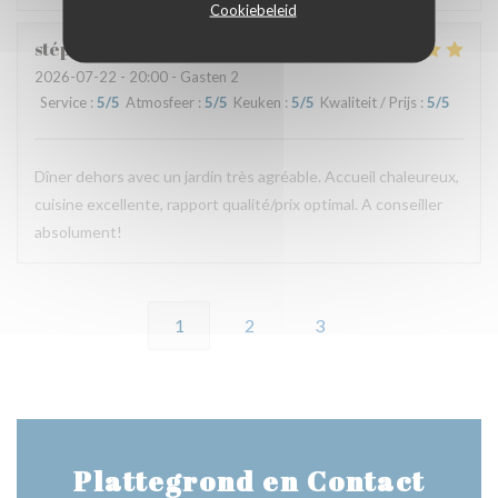
Cookiebeleid
stéphane
D
2026-07-22
- 20:00 - Gasten 2
Service
:
5
/5
Atmosfeer
:
5
/5
Keuken
:
5
/5
Kwaliteit / Prijs
:
5
/5
Dîner dehors avec un jardin très agréable. Accueil chaleureux,
cuisine excellente, rapport qualité/prix optimal. A conseiller
absolument!
1
2
3
Plattegrond en Contact