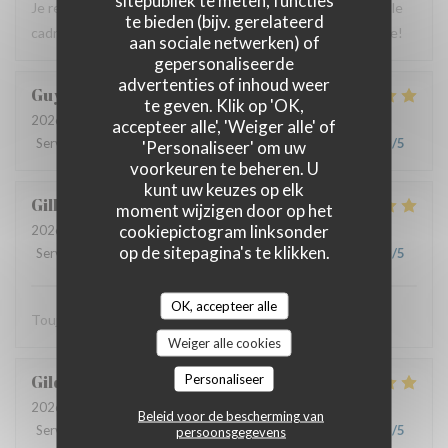
sitepubliek te meten, functies
Je recommande ce restaurant car on y mange très bien et le
te bieden (bijv. gerelateerd
cadre champêtre est très agréable, le service irréprochable!
aan sociale netwerken) of
gepersonaliseerde
advertenties of inhoud weer
Guy
M
te geven. Klik op 'OK,
2026-07-23
- 13:00 - Gasten 4
accepteer alle', 'Weiger alle' of
Service
:
5
/5
Atmosfeer
:
5
/5
Keuken
:
5
/5
Kwaliteit / Prijs
:
5
/5
'Personaliseer' om uw
voorkeuren te beheren. U
kunt uw keuzes op elk
Gilbert
V
moment wijzigen door op het
cookiepictogram linksonder
2026-07-21
- 12:30 - Gasten 2
op de sitepagina's te klikken.
Service
:
5
/5
Atmosfeer
:
5
/5
Keuken
:
5
/5
Kwaliteit / Prijs
:
5
/5
OK, accepteer alle
Toujours excellent, service remarquable
Weiger alle cookies
Personaliseer
Gildas
J
2026-07-22
- 19:30 - Gasten 2
Beleid voor de bescherming van
Service
:
5
/5
Atmosfeer
:
5
/5
Keuken
:
5
/5
Kwaliteit / Prijs
:
5
/5
persoonsgegevens