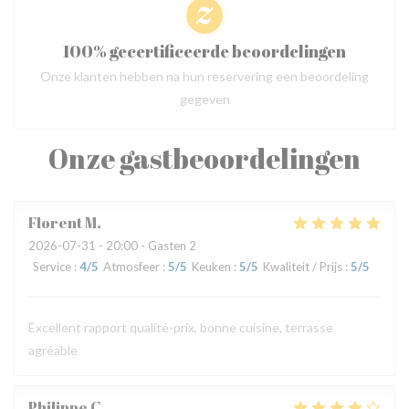
100% gecertificeerde beoordelingen
Onze klanten hebben na hun reservering een beoordeling
gegeven
Onze gastbeoordelingen
Florent
M
2026-07-31
- 20:00 - Gasten 2
Service
:
4
/5
Atmosfeer
:
5
/5
Keuken
:
5
/5
Kwaliteit / Prijs
:
5
/5
Excellent rapport qualité-prix, bonne cuisine, terrasse
agréable
Philippe
C