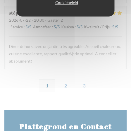
Cookiebeleid
stéphane
D
2026-07-22
- 20:00 - Gasten 2
Service
:
5
/5
Atmosfeer
:
5
/5
Keuken
:
5
/5
Kwaliteit / Prijs
:
5
/5
Dîner dehors avec un jardin très agréable. Accueil chaleureux,
cuisine excellente, rapport qualité/prix optimal. A conseiller
absolument!
1
2
3
Plattegrond en Contact