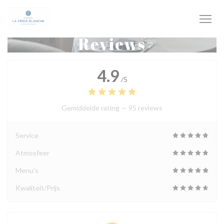
Cookies beheer paneel
Reviews
4.9
/5
Gemiddelde rating —
95 reviews
Service
Atmosfeer
Menu's
Kwaliteit/Prijs