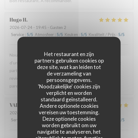
Bon restaurant. À recommander.
Hugo
H
2026-07-24
- 19:45 - Gasten 2
Service
:
5
/5
Atmosfeer
:
5
/5
Keuken
:
5
/5
Kwaliteit / Prijs
:
5
/5
Het restaurant en zijn
Nous avons passé un excellent moment. Les plats étaient
partners gebruiken cookies op
d’une grande finesse avec un bel équilibre. Le service était
deze site, wat kan leiden tot
particulièrement attentionné et très chaleureux. Nous
de verzameling van
reviendrons. Merci à l’équipe pour cette très belle
persoonsgegevens.
'Noodzakelijke' cookies zijn
parenthèse.
verplicht en worden
standaard geïnstalleerd.
VALERIE
G
Andere optionele cookies
vereisen uw toestemming.
2026-07-23
- 20:15 - Gasten 3
Deze optionele cookies
Service
:
5
/5
Atmosfeer
:
5
/5
Keuken
:
5
/5
Kwaliteit / Prijs
:
5
/5
worden gebruikt om uw
navigatie te analyseren, het