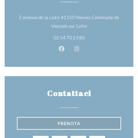
2 avenue de la Loire 41150 Veuves Commune de
((apre una nuova finestra
Veuzain sur Loire
02 54 70 23 80
Facebook ((apre una nuova fines
Instagram ((apre una nuov
Contattaci
PRENOTA