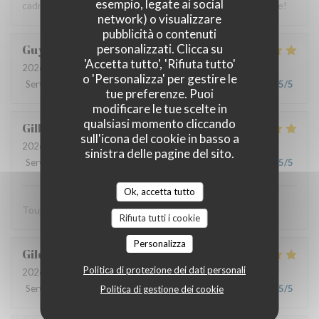
esempio, legate ai social
cadre champêtre est très agréable, le service irréprochable!
network) o visualizzare
pubblicità o contenuti
personalizzati. Clicca su
Guy
M
'Accetta tutto', 'Rifiuta tutto'
2026-07-23
- 13:00 - Ospiti 4
o 'Personalizza' per gestire le
Servizio
:
5
/5
Atmosfera
:
5
/5
Cucina
:
5
/5
Qualità / Prezzo
:
5
/5
tue preferenze. Puoi
modificare le tue scelte in
qualsiasi momento cliccando
Gilbert
V
sull'icona del cookie in basso a
2026-07-21
- 12:30 - Ospiti 2
sinistra delle pagine del sito.
Servizio
:
5
/5
Atmosfera
:
5
/5
Cucina
:
5
/5
Qualità / Prezzo
:
5
/5
Ok, accetta tutto
Toujours excellent, service remarquable
Rifiuta tutti i cookie
Personalizza
Gildas
J
Politica di protezione dei dati personali
2026-07-22
- 19:30 - Ospiti 2
Servizio
:
5
/5
Atmosfera
:
5
/5
Cucina
:
5
/5
Qualità / Prezzo
:
5
/5
Politica di gestione dei cookie