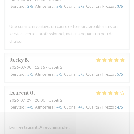
Servizio
:
2
/5
Atmosfera
:
5
/5
Cucina
:
5
/5
Qualità / Prezzo
:
3
/5
Une cuisine inventive, un cadre exterieur agreable mais un
service , certes professionnel, mais manquant un peu de
chaleur
Jacky
B
2026-07-30
- 12:15 - Ospiti 2
Servizio
:
5
/5
Atmosfera
:
5
/5
Cucina
:
5
/5
Qualità / Prezzo
:
5
/5
Laurent
O
2026-07-29
- 20:00 - Ospiti 2
Servizio
:
4
/5
Atmosfera
:
4
/5
Cucina
:
4
/5
Qualità / Prezzo
:
4
/5
Bon restaurant. À recommander.