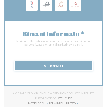
Rimani informato
*
Iscriversi alla nostra newsletter per ricevere comunicazioni
personalizzate e offerte di marketing via e-mail.
ABBONATI
© 2026 LA CROIX BLANCHE — CREAZIONE DEL SITO INTERNET
((APRE UNA NUOVA FINES
RISTORANTE CON
ZENCHEF
NOTE LEGALI
TERMINI DI UTILIZZO
((APRE UNA NUOVA FINESTRA))
((APRE UNA NUOVA FINESTRA))