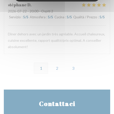
stéphane
D
2026-07-22
- 20:00 - Ospiti 2
Servizio
:
5
/5
Atmosfera
:
5
/5
Cucina
:
5
/5
Qualità / Prezzo
:
5
/5
Dîner dehors avec un jardin très agréable. Accueil chaleureux,
cuisine excellente, rapport qualité/prix optimal. A conseiller
absolument!
1
2
3
Contattaci