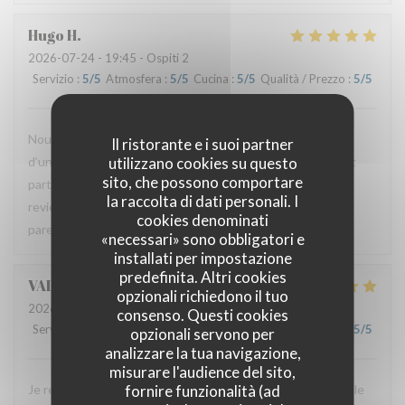
Hugo
H
2026-07-24
- 19:45 - Ospiti 2
Servizio
:
5
/5
Atmosfera
:
5
/5
Cucina
:
5
/5
Qualità / Prezzo
:
5
/5
Nous avons passé un excellent moment. Les plats étaient
Il ristorante e i suoi partner
utilizzano cookies su questo
d’une grande finesse avec un bel équilibre. Le service était
sito, che possono comportare
particulièrement attentionné et très chaleureux. Nous
la raccolta di dati personali. I
reviendrons. Merci à l’équipe pour cette très belle
cookies denominati
parenthèse.
«necessari» sono obbligatori e
installati per impostazione
predefinita. Altri cookies
VALERIE
G
opzionali richiedono il tuo
2026-07-23
- 20:15 - Ospiti 3
consenso. Questi cookies
Servizio
:
5
/5
Atmosfera
:
5
/5
Cucina
:
5
/5
Qualità / Prezzo
:
5
/5
opzionali servono per
analizzare la tua navigazione,
misurare l'audience del sito,
fornire funzionalità (ad
Je recommande ce restaurant car on y mange très bien et le