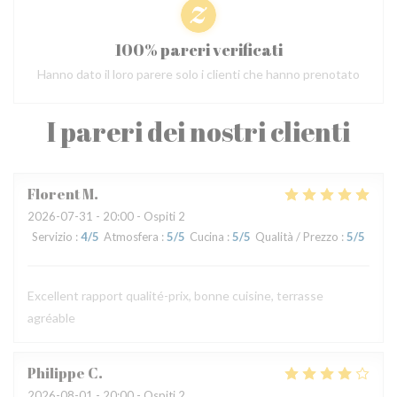
100% pareri verificati
Hanno dato il loro parere solo i clienti che hanno prenotato
I pareri dei nostri clienti
Florent
M
2026-07-31
- 20:00 - Ospiti 2
Servizio
:
4
/5
Atmosfera
:
5
/5
Cucina
:
5
/5
Qualità / Prezzo
:
5
/5
Excellent rapport qualité-prix, bonne cuisine, terrasse
agréable
Philippe
C
2026-08-01
- 20:00 - Ospiti 2