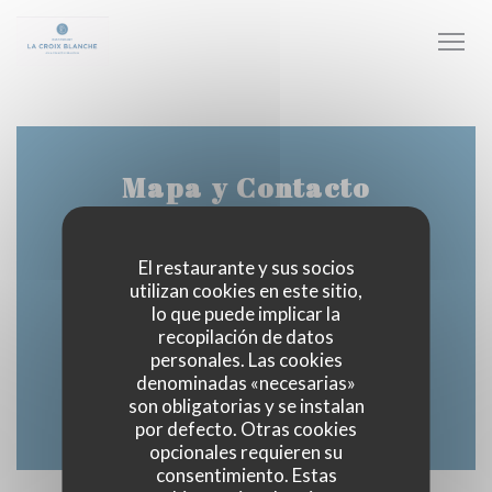
Personalización de sus opciones de cookies
Mapa y Contacto
El restaurante y sus socios
utilizan cookies en este sitio,
2 avenue de la Loire 41150 Veuves Commune de
lo que puede implicar la
((abre en una nueva vent
Veuzain sur Loire
recopilación de datos
personales. Las cookies
02 54 70 23 80
denominadas «necesarias»
son obligatorias y se instalan
Facebook ((abre en una nueva v
Instagram ((abre en una 
por defecto. Otras cookies
opcionales requieren su
consentimiento. Estas