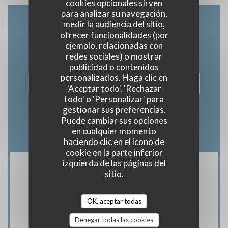
cookies opcionales sirven
para analizar su navegación,
medir la audiencia del sitio,
Contacto
ofrecer funcionalidades (por
ejemplo, relacionadas con
redes sociales) o mostrar
publicidad o contenidos
personalizados. Haga clic en
RESERVAR UNA MESA
'Aceptar todo', 'Rechazar
todo' o 'Personalizar' para
gestionar sus preferencias.
Puede cambiar sus opciones
en cualquier momento
haciendo clic en el icono de
cookie en la parte inferior
izquierda de las páginas del
sitio.
Manténgase al día
*
Suscríbase a nuestro boletín para recibir comunicaciones
OK, aceptar todas
personalizadas y ofertas de marketing por correo electrónico.
Denegar todas las cookies